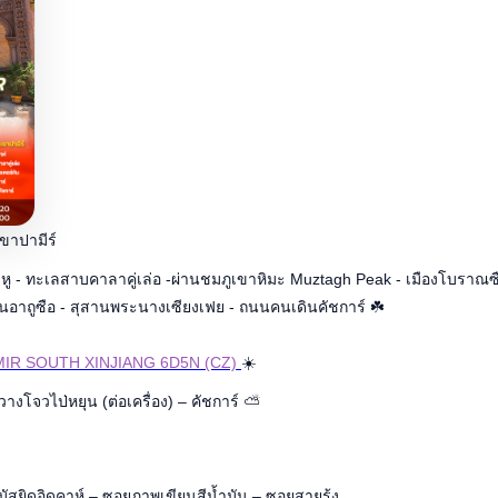
เขาปามีร์
าหู - ทะเลสาบคาลาคู่เล่อ -ผ่านชมภูเขาหิมะ Muztagh Peak - เมืองโบราณ
อนอาถูซือ - สุสานพระนางเซียงเฟย - ถนนคนเดินคัชการ์
☘️
IR SOUTH XINJIANG 6D5N (CZ)
☀️
งโจวไป่หยุน (ต่อเครื่อง) – คัชการ์
⛅
 มัสยิดอิดคาห์ – ซอยภาพเขียนสีน้ำมัน – ซอยสายรุ้ง