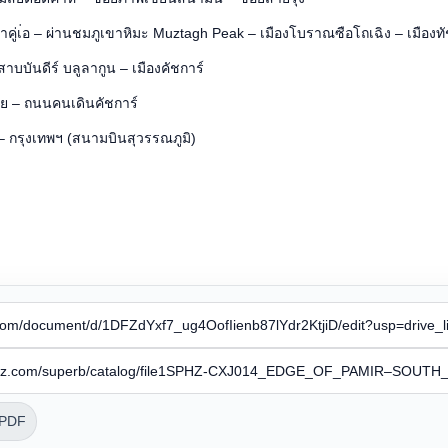
ู่เ่อ – ผ่านชมภูเขาหิมะ Muztagh Peak – เมืองโบราณซือโถเฉิง – เมืองทั
บันดีร์ บลูลากูน – เมืองคัชการ์
ย – ถนนคนเดินคัชการ์
 – กรุงเทพฯ (สนามบินสุวรรณภูมิ)
 PDF