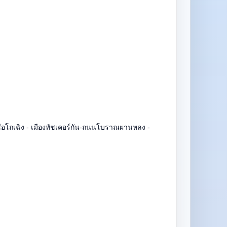
ซือโถเฉิง - เมืองทัชเคอร์กัน-ถนนโบราณผานหลง -