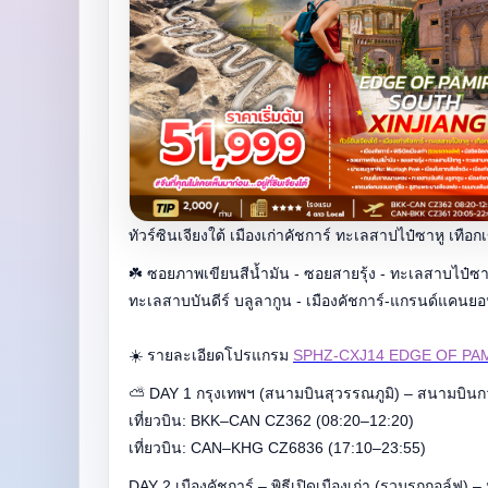
ทัวร์ซินเจียงใต้ เมืองเก่าคัชการ์ ทะเลสาปไป๋ซาหู เทือก
☘️
ซอยภาพเขียนสีน้ำมัน - ซอยสายรุ้ง - ทะเลสาบไป๋ซ
ทะเลสาบบันดีร์ บลูลากูน - เมืองคัชการ์-แกรนด์แคนย
☀️ รายละเอียดโปรแกรม
SPHZ-CXJ14 EDGE OF PAM
⛅
DAY 1 กรุงเทพฯ (สนามบินสุวรรณภูมิ) – สนามบินกวา
เที่ยวบิน: BKK–CAN CZ362 (08:20–12:20)
เที่ยวบิน: CAN–KHG CZ6836 (17:10–23:55)
DAY 2 เมืองคัชการ์ – พิธีเปิดเมืองเก่า (รวมรถกอล์ฟ) –